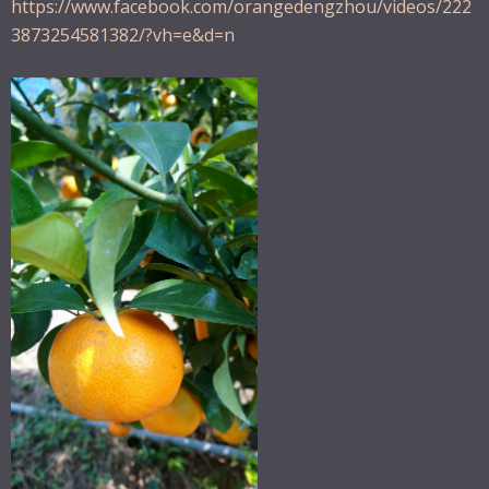
https://www.facebook.com/orangedengzhou/videos/222
3873254581382/?vh=e&d=n