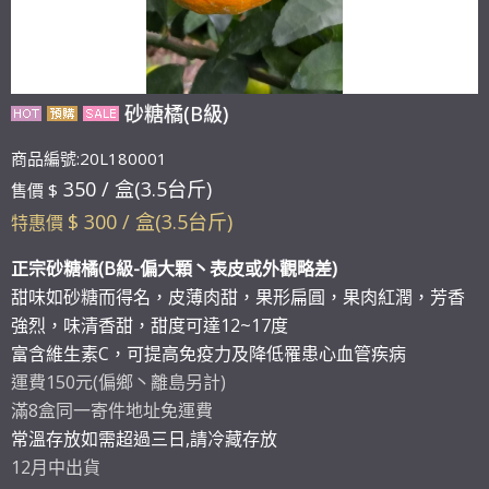
砂糖橘(B級)
商品編號:20L180001
350 / 盒(3.5台斤)
售價 $
$ 300 / 盒(3.5台斤)
特惠價
正宗砂糖橘(B級-偏大顆丶表皮或外觀略差)
甜味如砂糖而得名，皮薄肉甜，果形扁圓，果肉紅潤，芳香
強烈，味清香甜，甜度可達12~17度
富含維生素C，可提高免疫力及降低罹患心血管疾病
運費150元(偏鄉丶離島另計)
滿8盒同一寄件地址免運費
常溫存放如需超過三日,請冷藏存放
12月中出貨