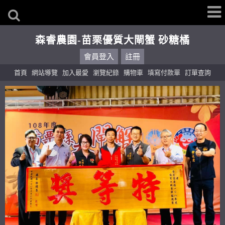
森睿農園-苗栗優質大閘蟹 砂糖橘
會員登入
註冊
首頁
網站導覽
加入最愛
瀏覽紀錄
購物車
填寫付款單
訂單查詢