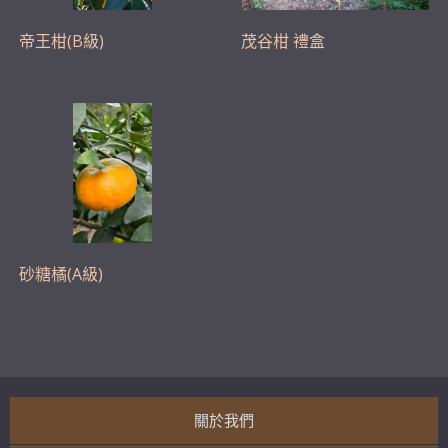
帝王柑(B級)
茂谷柑 禮盒
砂糖橘(A級)
關於我們