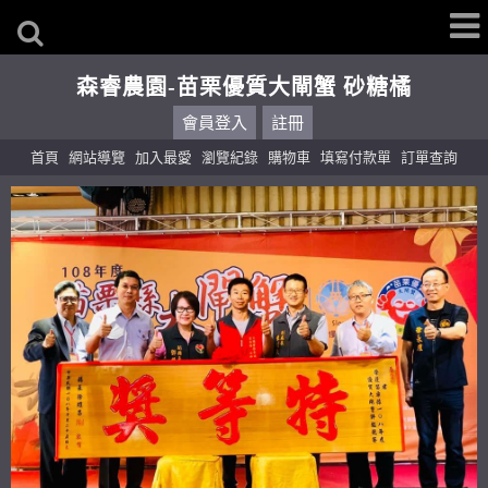
森睿農園-苗栗優質大閘蟹 砂糖橘
會員登入
註冊
首頁
網站導覽
加入最愛
瀏覽紀錄
購物車
填寫付款單
訂單查詢