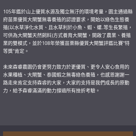
105年鑑於山上優質水源及獨立無汙的環境考量，園主通過縣
府苗栗優質大閘蟹無毒養殖的認證要求，開始以綠色生態養
殖(以水草淨化水質、且水草利於小魚、蝦、螺..等生長繁殖，
可供為大閘蟹天然飼料)方式養育大閘蟹，開啟了農業、養殖
業的雙模式，並於108年榮獲苗栗縣優質大閘蟹評鑑比賽"特
等獎"肯定。
未來森睿農園仍會更努力致力於更優質、更令人安心食用的
水果種植、大閘蟹、泰國蝦之無毒綠色養殖，也感恩謝謝一
路走來肯定支持森䜭的大家，大家的支持是我們成長的原動
力，給予森睿滿滿的動力撐過所有挫折考驗。