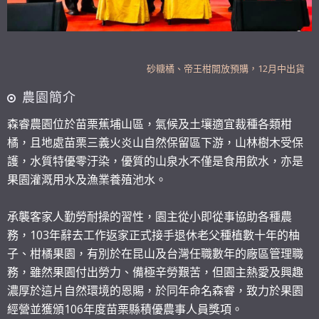
砂糖橘、帝王柑開放預購，12月中出貨
109年起 新設餐廳 歡迎現場品嚐大閘蟹丶泰國蝦
農園簡介
賀 榮獲2019年苗栗優質大閘蟹 最高榮耀 特等獎
森睿農園位於苗栗蕉埔山區，氣候及土壤適宜裁種各類柑
可加line (網頁底部line連結)直接購買
橘，且地處苗栗三義火炎山自然保留區下游，山林樹木受保
砂糖橘、帝王柑開放預購，12月中出貨
護，水質特優零汙染，優質的山泉水不僅是食用飲水，亦是
109年起 新設餐廳 歡迎現場品嚐大閘蟹丶泰國蝦
果園灌溉用水及漁業養殖池水。
賀 榮獲2019年苗栗優質大閘蟹 最高榮耀 特等獎
可加line (網頁底部line連結)直接購買
承襲客家人勤勞耐操的習性，園主從小即從事協助各種農
務，103年辭去工作返家正式接手退休老父種植數十年的柚
子、柑橘果園，有別於在昆山及台灣任職數年的廠區管理職
務，雖然果園付出勞力、備極辛勞艱苦，但園主熱愛及興趣
濃厚於這片自然環境的恩賜，於同年命名森睿，致力於果園
經營並獲頒106年度苗栗縣積優農事人員獎項。