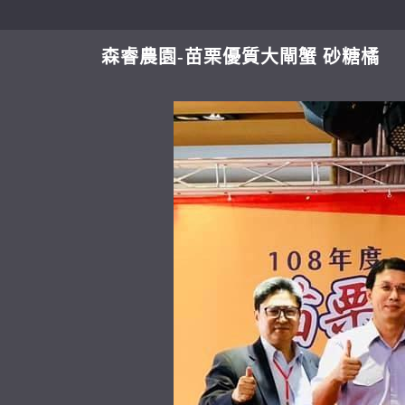
森睿農園-苗栗優質大閘蟹 砂糖橘