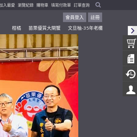
加入最愛
瀏覽紀錄
購物車
填寫付款單
訂單查詢
會員登入
註冊
柑橘
苗栗優質大閘蟹
文旦柚-35年老欉