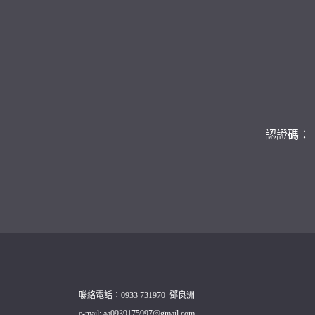
認證碼：
聯絡電話：0933 731970  鄧良洲

e-mail: aa0939175997@gmail.com
