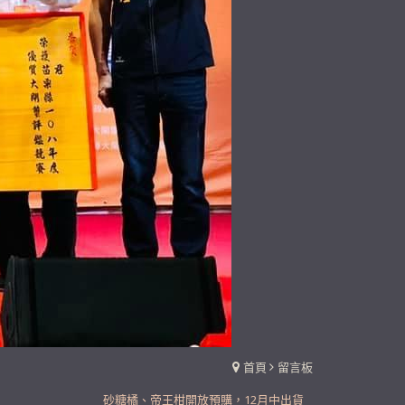
首頁
留言板
砂糖橘、帝王柑開放預購，12月中出貨
109年起 新設餐廳 歡迎現場品嚐大閘蟹丶泰國蝦